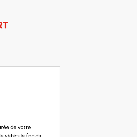
RT
durée de votre
de véhicule (poids