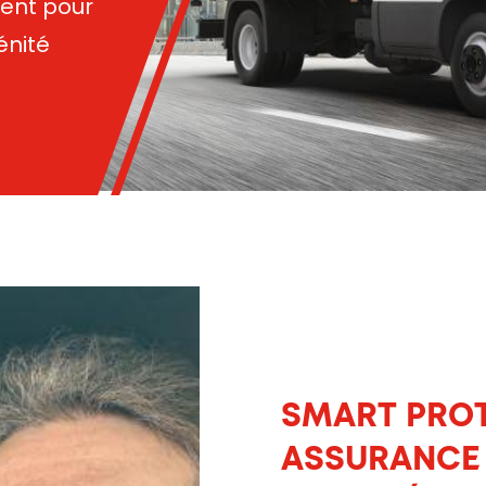
ent pour
énité
SMART PROT
ASSURANCE