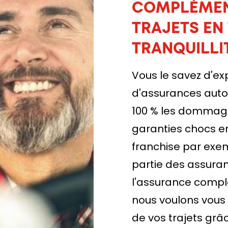
COMPLÉMEN
TRAJETS EN
TRANQUILLI
Vous le savez d'e
d'assurances auto
100 % les dommage
garanties chocs en
franchise par exe
partie des assura
l'assurance compl
nous voulons vous o
de vos trajets grâ