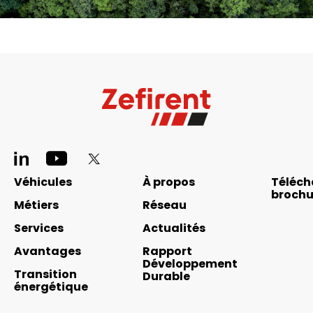
Pied
de
Navigation
Véhicules
À propos
Téléch
page
brochu
principale
Métiers
Réseau
réseaux
footer
Services
Actualités
sociaux
Avantages
Rapport
Développement
Transition
Durable
énergétique