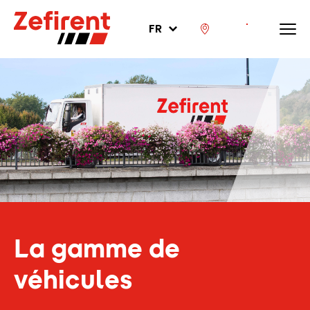
FR
La gamme de
véhicules